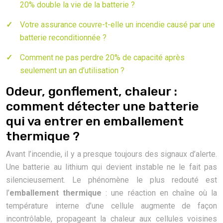
20% double la vie de la batterie ?
Votre assurance couvre-t-elle un incendie causé par une
batterie reconditionnée ?
Comment ne pas perdre 20% de capacité après
seulement un an d’utilisation ?
Odeur, gonflement, chaleur :
comment détecter une batterie
qui va entrer en emballement
thermique ?
Avant l’incendie, il y a presque toujours des signaux d’alerte.
Une batterie au lithium qui devient instable ne le fait pas
silencieusement. Le phénomène le plus redouté est
l’
emballement thermique
: une réaction en chaîne où la
température interne d’une cellule augmente de façon
incontrôlable, propageant la chaleur aux cellules voisines