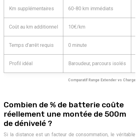
Km supplémentaires
60-80 km immédiats
4
Coût au km additionnel
10€/km
3
Temps d’arrêt requis
0 minute
1
Profil idéal
Baroudeur, parcours isolés
C
Comparatif Range Extender vs Chargeu
Combien de % de batterie coûte
réellement une montée de 500m
de dénivelé ?
Si la distance est un facteur de consommation, le véritable