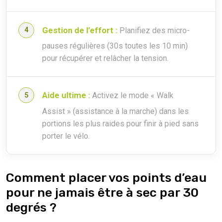
Gestion de l’effort :
Planifiez des micro-
pauses régulières (30s toutes les 10 min)
pour récupérer et relâcher la tension.
Aide ultime :
Activez le mode « Walk
Assist » (assistance à la marche) dans les
portions les plus raides pour finir à pied sans
porter le vélo.
Comment placer vos points d’eau
pour ne jamais être à sec par 30
degrés ?