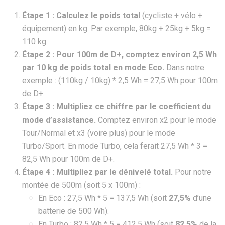
Étape 1 : Calculez le poids total
(cycliste + vélo +
équipement) en kg. Par exemple, 80kg + 25kg + 5kg =
110 kg.
Étape 2 : Pour 100m de D+, comptez environ 2,5 Wh
par 10 kg de poids total en mode Eco.
Dans notre
exemple : (110kg / 10kg) * 2,5 Wh = 27,5 Wh pour 100m
de D+.
Étape 3 : Multipliez ce chiffre par le coefficient du
mode d’assistance.
Comptez environ x2 pour le mode
Tour/Normal et x3 (voire plus) pour le mode
Turbo/Sport. En mode Turbo, cela ferait 27,5 Wh * 3 =
82,5 Wh pour 100m de D+.
Étape 4 : Multipliez par le dénivelé total.
Pour notre
montée de 500m (soit 5 x 100m) :
En Eco : 27,5 Wh * 5 = 137,5 Wh (soit
27,5%
d’une
batterie de 500 Wh).
En Turbo : 82,5 Wh * 5 = 412,5 Wh (soit
82,5%
de la