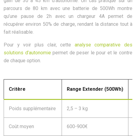
gain de 30 à 45 km d’autonomie. Un cas pratique sur un
parcours de 80 km avec une batterie de 500Wh montre
qu’une pause de 2h avec un chargeur 4A permet de
récupérer environ 50% de charge, rendant la distance tout à
fait réalisable.
Pour y voir plus clair, cette
analyse comparative des
solutions d’autonomie
permet de peser le pour et le contre
de chaque option.
Critère
Range Extender (500Wh)
C
Poids supplémentaire
2,5 – 3 kg
0
Coût moyen
600-900€
1