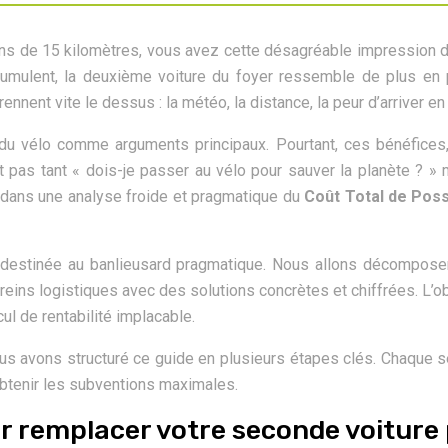
ins de 15 kilomètres, vous avez cette désagréable impression de 
’accumulent, la deuxième voiture du foyer ressemble de plus en
nnent vite le dessus : la météo, la distance, la peur d’arriver e
du vélo comme arguments principaux. Pourtant, ces bénéfices, 
n’est pas tant « dois-je passer au vélo pour sauver la planète 
 dans une analyse froide et pragmatique du
Coût Total de Pos
cul destinée au banlieusard pragmatique. Nous allons décomposer
 freins logistiques avec des solutions concrètes et chiffrées. L’o
ul de rentabilité implacable.
us avons structuré ce guide en plusieurs étapes clés. Chaque se
obtenir les subventions maximales.
r remplacer votre seconde voiture 