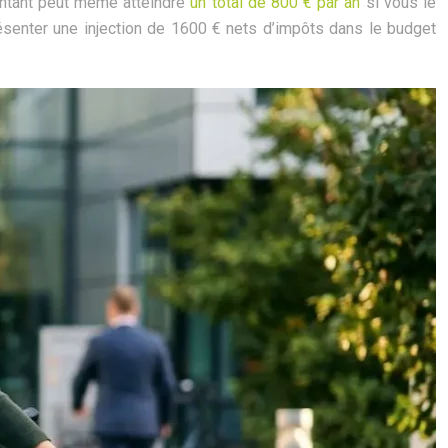
montant peut même atteindre
un total de 800 € par an
si vous le
ésenter une injection de 1600 € nets d’impôts dans le budget