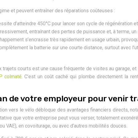
gime et peuvent entraîner des réparations coûteuses :
cessite d’atteindre 450°C pour lancer son cycle de régénération et
gressivement, entraînant des pertes de puissance et, à terme, u
chappement s’encrasse très rapidement en usage urbain, provoqu
omplètement la batterie sur une courte distance, surtout avec l’u
ajets courts est une cause fréquente de visites au garage, et la
AP colmaté
. C’est un coût caché qui plombe directement la ren
de votre employeur pour venir trav
sition vers le vélo débloque des avantages financiers directs, n
cultative que votre entreprise peut vous verser, totalement exonér
e ou VAE), en covoiturage, ou avec d’autres mobilités douces.