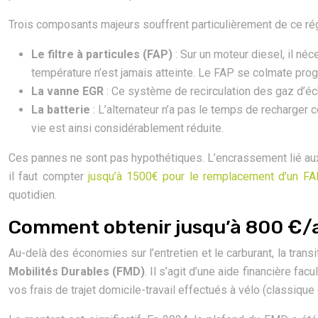
Trois composants majeurs souffrent particulièrement de ce ré
Le filtre à particules (FAP)
: Sur un moteur diesel, il né
température n’est jamais atteinte. Le FAP se colmate pro
La vanne EGR
: Ce système de recirculation des gaz d’é
La batterie
: L’alternateur n’a pas le temps de recharger c
vie est ainsi considérablement réduite.
Ces pannes ne sont pas hypothétiques. L’encrassement lié aux tr
il faut compter
jusqu’à 1500€ pour le remplacement d’un F
quotidien.
Comment obtenir jusqu’à 800 €/an 
Au-delà des économies sur l’entretien et le carburant, la tran
Mobilités Durables (FMD)
. Il s’agit d’une aide financière fa
vos frais de trajet domicile-travail effectués à vélo (classiqu