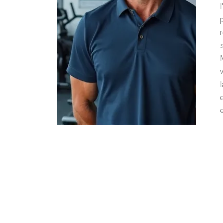
p
r
s
l
e
e