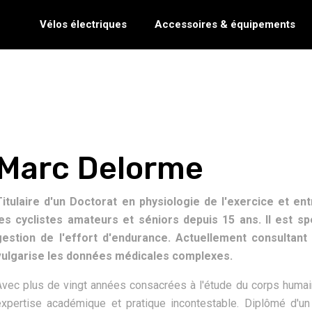
Vélos électriques
Accessoires & équipements
Marc Delorme
Titulaire d'un Doctorat en physiologie de l'exercice et e
les cyclistes amateurs et séniors depuis 15 ans. Il est spé
gestion de l'effort d'endurance. Actuellement consultant 
vulgarise les données médicales complexes.
Avec plus de vingt années consacrées à l'étude du corps hum
expertise académique et pratique incontestable. Diplômé d'u