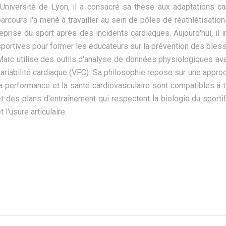
l'Université de Lyon, il a consacré sa thèse aux adaptations ca
arcours l'a mené à travailler au sein de pôles de réathlétisatio
eprise du sport après des incidents cardiaques. Aujourd'hui, il 
portives pour former les éducateurs sur la prévention des blessu
Marc utilise des outils d'analyse de données physiologiques ava
variabilité cardiaque (VFC). Sa philosophie repose sur une appro
a performance et la santé cardiovasculaire sont compatibles à to
t des plans d'entraînement qui respectent la biologie du sportif 
t l'usure articulaire.