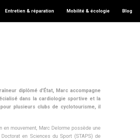
Entretien & réparation
Mobilité & écologie
Blog
ntraîneur diplômé d'État, Marc accompagne
cialisé dans la cardiologie sportive et la
pour plusieurs clubs de cyclotourisme, il
ain en mouvement, Marc Delorme possède une
n Doctorat en Sciences du Sport (STAPS) de